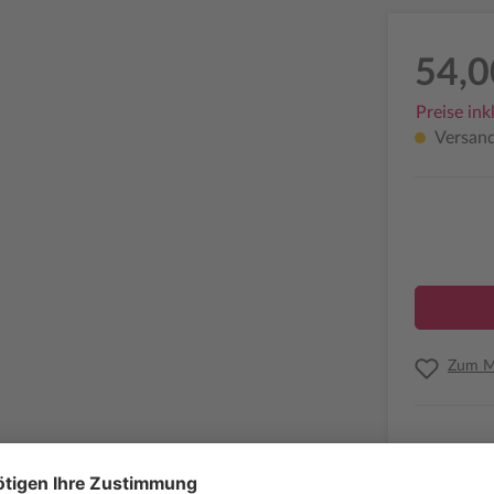
54,0
Preise ink
Versandf
Zum Me