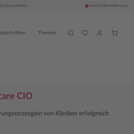
alb Deutschlands
sicherer Bestellprozess
Du hast %counter% Produk
eitschriften
Themen
care CIO
erungsstrategien von Kliniken erfolgreich