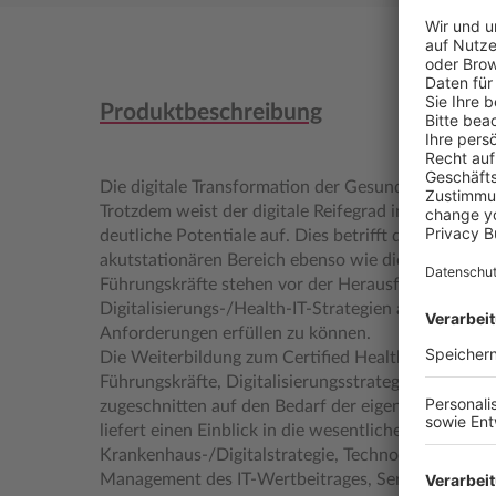
Produktbeschreibung
Die digitale Transformation der Gesundheitswirtsch
Trotzdem weist der digitale Reifegrad in allen Ver
deutliche Potentiale auf. Dies betrifft den station
akutstationären Bereich ebenso wie die Rehabilitat
Führungskräfte stehen vor der Herausforderung, si
Digitalisierungs-/Health-IT-Strategien auseinander
Anforderungen erfüllen zu können.
Die Weiterbildung zum Certified Healthcare CIO (C
Führungskräfte, Digitalisierungsstrategien zu entw
zugeschnitten auf den Bedarf der eigenen Gesundh
liefert einen Einblick in die wesentlichen Kompetenz
Krankenhaus-/Digitalstrategie, Technologiemana
Management des IT-Wertbeitrages, Service Manag