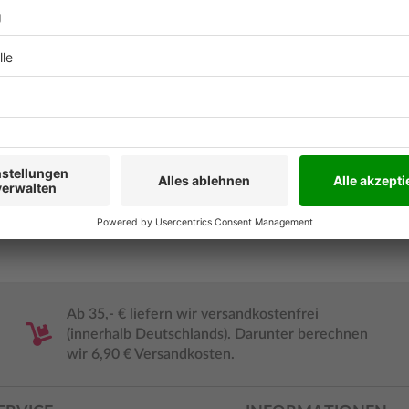
Inhaltsver
Leseprobe
Ab 35,- € liefern wir versandkostenfrei
(innerhalb Deutschlands). Darunter berechnen
wir 6,90 € Versandkosten.