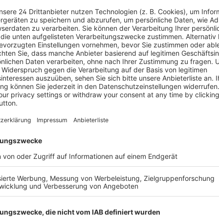
Informatio
aft ist in vollem Gange.
Herausgeb
sorgungsbereichen noch
ären, ambulanten und post-
Verlag
ion und Pflege.
ch mit
Auflage
zusetzen, um die
Seitenzahl
HCIO) qualifiziert
ickeln und umzusetzen,
Erscheinun
eitseinrichtung. Das Buch
Bestell-Nr.
felder, d. h.
gement, Change Management,
ISBN
ement, Talent Management