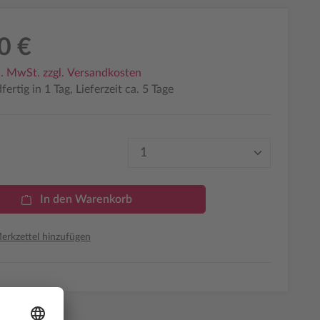
0 €
l. MwSt. zzgl. Versandkosten
ertig in 1 Tag, Lieferzeit ca. 5 Tage
Produkt Anzahl: Gib den 
In den Warenkorb
rkzettel hinzufügen