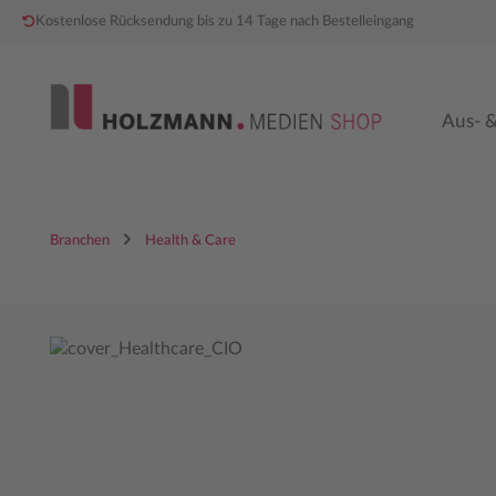
Kostenlose Rücksendung bis zu 14 Tage nach Bestelleingang
 Hauptinhalt springen
Zur Hauptnavigation springen
Aus- &
Branchen
Health & Care
Bildergalerie überspringen