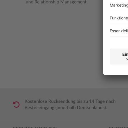
und Relationship Management.
Kostenlose Rücksendung bis zu 14 Tage nach
Bestelleingang (innerhalb Deutschlands).