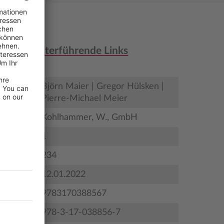
nen & weiterführende Links
Björn Maier | Gregor Hülsken |
er
Pierre-Michael Meier
Kohlhammer, W., GmbH
1
234
gstermin
12.01.2022
9783170388567
978-3-17-038856-7