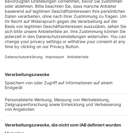
Kostenlose Rücksendung bis zu 14 Tage nach
Bestelleingang (innerhalb Deutschlands).
Ab 35,- € liefern wir versandkostenfrei (innerhalb
Deutschlands). Darunter berechnen wir 6,90 €
Versandkosten.
Der Bestellprozess ist mit Hilfe eines SSL-
Zertifikats abgesichert.
SERVICE HOTLINE
SHOP SERVICE