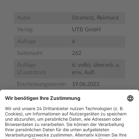
Autor
Strametz, Reinhard
Verlag
UTB GmbH
Auflage
6
Seitenzahl
262
Auflage
6. vollst. überarb. u.
(Zusatztext)
erw. Aufl.
Erscheinungstermin
19.06.2023
Bestell-Nr.
9783825259853
ISBN
978-3-8252-5985-3