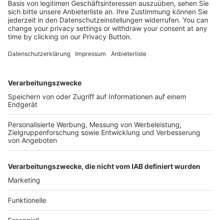
Kostenlose Rücksendung bis zu 14 Tage nach
Bestelleingang (innerhalb Deutschlands).
Ab 35,- € liefern wir versandkostenfrei (innerhalb
Deutschlands). Darunter berechnen wir 6,90 €
Versandkosten.
Der Bestellprozess ist mit Hilfe eines SSL-
Zertifikats abgesichert.
SERVICE HOTLINE
SHOP SERVICE
INFORMATIONEN