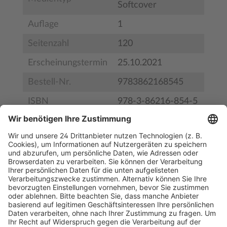
Softcover
Auflage
1
Seitenzahl
120
Erscheinungstermin
25.10.2021
Bestell-Nr.
9783862168545
ISBN
978-3-86216-854-5
Inhaltsverzeichnis