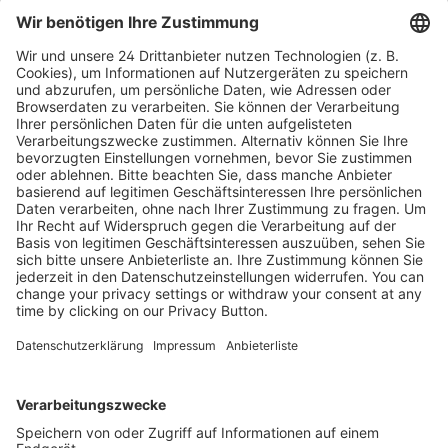
Bestell-Nr.
9783466372942
ISBN
978-3-466-37294-2
Kostenlose Rücksendung bis zu 14 Tage nach
Bestelleingang (innerhalb Deutschlands).
Ab 35,- € liefern wir versandkostenfrei (innerhalb
Deutschlands). Darunter berechnen wir 6,90 €
Versandkosten.