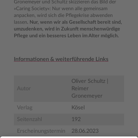
Gronemeyer und Schultz skizzieren das Bild der
»Caring Society«: Nur wenn alle gemeinsam
anpacken, wird sich die Pflegekrise abwenden
lassen
. Nur, wenn wir als Gesellschaft bereit sind,
umzudenken, wird in Zukunft menschenwürdige
Pflege und ein besseres Leben im Alter möglich.
Informationen & weiterführende Links
Oliver Schultz |
Autor
Reimer
Gronemeyer
Verlag
Kösel
Seitenzahl
192
Erscheinungstermin
28.06.2023