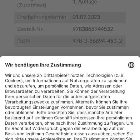
1. Auflage
(Zusatztext)
Erscheinungstermin
01.07.2023
Bestell-Nr.
9783868944532
ISBN
978-3-86894-453-2
Inhaltsverzeichnis
Leseprobe