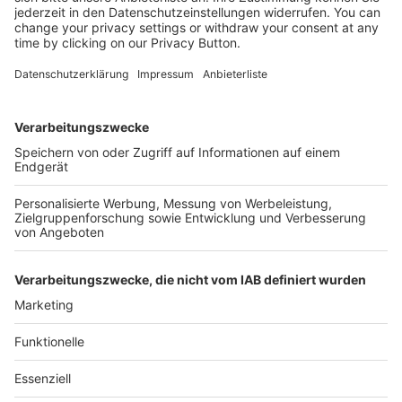
Kostenlose Rücksendung bis zu 14 Tage nach
Bestelleingang (innerhalb Deutschlands).
Ab 35,- € liefern wir versandkostenfrei (innerhalb
Deutschlands). Darunter berechnen wir 6,90 €
Versandkosten.
Der Bestellprozess ist mit Hilfe eines SSL-
Zertifikats abgesichert.
SERVICE HOTLINE
SHOP SERVICE
INFORMATIONEN