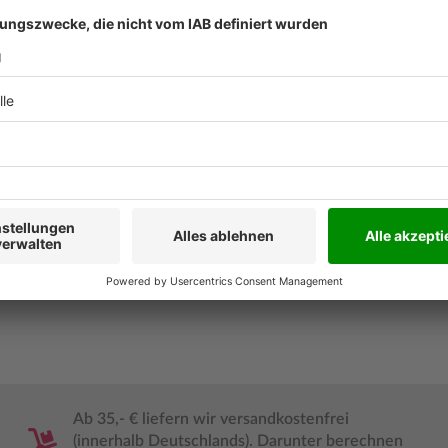
ert und vermittelt in der 3.
Auflage
nntnisse, Konzepte und
(Zusatztext)
e interdisziplinäre und
planern und -managern, die
Erscheinun
n Notaufnahme arbeiten,
Umsetzung und Optimierung
Bestell-Nr.
e eines Notfallzentrums oder
ISBN
Ab 35,- € liefern wir versandkostenfrei
(innerhalb Deutschlands). Darunter berechnen