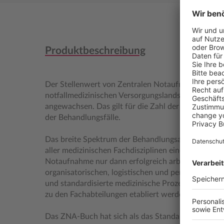
Produktbeschreibung
Der Stellenwert von Zentralen Notaufnahmen inner
notfallmedizinischen Versorgungslandschaft ist in 
angewachsen. Das gilt für die Zahl der Patienten e
der Behandlungsfälle.
Das breite Spektrum der Behandlungsanlässe erfo
aller medizinischen Fachdisziplinen eines Hauses. 
Notaufnahme nur dann erfolgreich arbeiten, wenn d
organisatorischen, logistischen und personellen V
und standardisierte medizinische Prozesse mit funk
zu den Fachabteilungen etabliert werden.
Das ZNA-Buch hat sich als das Standardwerk für d