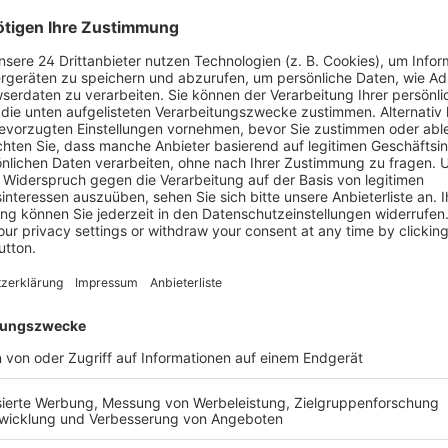
Informatio
halb der akut- und
den letzten Jahren enorm
Herausgeb
benso wie für die Komplexität
rdert die Zusammenarbeit
Zugleich kann eine Zentrale
Verlag
ie erforderlichen
oraussetzungen geschaffen
tionierenden Schnittstellen
Auflage
Seitenzahl
as Fach- und