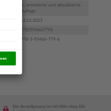
3., erweiterte und aktualisierte
Auflage
gstermin
12.12.2023
9783954667796
978-3-95466-779-6
Der Bestellprozess ist mit Hilfe eines SSL-