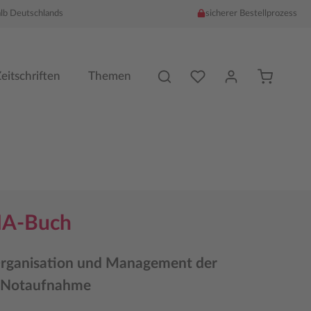
alb Deutschlands
sicherer Bestellprozess
Du hast %counter% Produk
eitschriften
Themen
NA-Buch
rganisation und Management der
n Notaufnahme