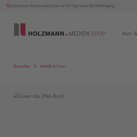
Kostenlose Rücksendung bis zu 14 Tage nach Bestelleingang
 Hauptinhalt springen
Zur Hauptnavigation springen
Aus- &
Branchen
Health & Care
Bildergalerie überspringen