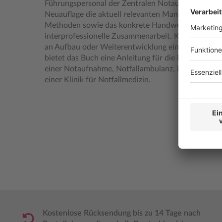
Führungspersonal der Zentralen Notaufnahme etabli
Neuauflage die aktuell relevanten Management-Ke
Methoden sowie das konkrete Handwerkszeug für di
interprofessionelle Zusammenarbeit. Krankenhaus
an Aufbau oder Weiterentwicklung einer Zentrale
bietet das Buch eine Anleitung für die Planung, 
einer Notaufnahme, Notfallambulanz, Rettungsstell
einer Klinik für Notfallmedizin.
Kostenlose Rücksendung bis zu 14 Tage nach