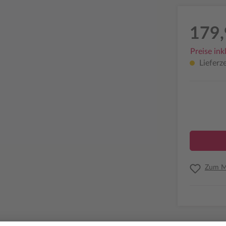
179,
Preise ink
Lieferze
Zum Me