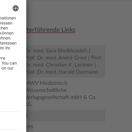
nen & weiterführende Links
Dr. med. Sara Sheikhzadeh |
Prof. Dr. med. André Gries | Prof.
er
Dr. med. Christian K. Lackner |
Prof. Dr. med. Harald Dormann
MWV Medizinisch
Wissenschaftliche
Verlagsgesellschaft mbH & Co.
KG
3
696