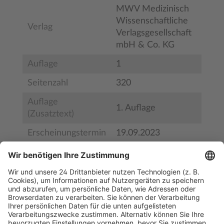
MWV Medizinisch
Wissenschaftliche
Verlag
Verlagsgesellschaft
mbH & Co. KG
Auflage
1
Seitenzahl
320
Auflage
1. Auflage
(Zusatztext)
Erscheinungstermin
19.09.2023
Bestell-Nr.
9783954667949
ISBN
978-3-95466-794-9