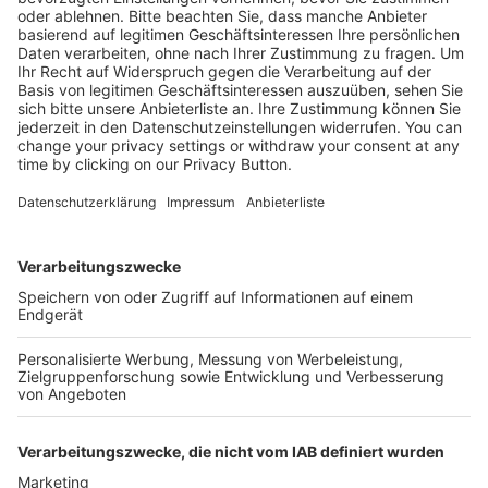
Kostenlose Rücksendung bis zu 14 Tage nach
Bestelleingang (innerhalb Deutschlands).
Ab 35,- € liefern wir versandkostenfrei (innerhalb
Deutschlands). Darunter berechnen wir 6,90 €
Versandkosten.
Der Bestellprozess ist mit Hilfe eines SSL-
Zertifikats abgesichert.
SERVICE HOTLINE
SHOP SERVICE