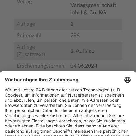
Verlag
Verlagsgesellschaft
mbH & Co. KG
Auflage
1
Seitenzahl
296
Auflage
1. Auflage
(Zusatztext)
Erscheinungstermin
04.06.2024
Bestell-Nr.
9783954668823
ISBN
978-3-95466-882-3