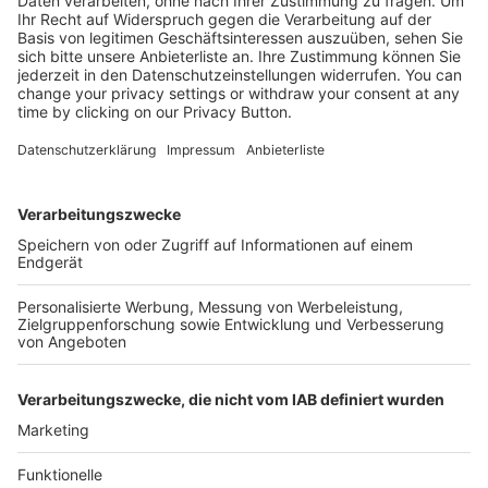
Kostenlose Rücksendung bis zu 14 Tage nach
Bestelleingang (innerhalb Deutschlands).
Ab 35,- € liefern wir versandkostenfrei (innerhalb
Deutschlands). Darunter berechnen wir 6,90 €
Versandkosten.
Der Bestellprozess ist mit Hilfe eines SSL-
Zertifikats abgesichert.
SERVICE HOTLINE
SHOP SERVICE