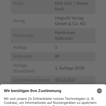
Autor
Dirk Lehr | Stefan
Koch
Hogrefe Verlag
Verlag
GmbH & Co. KG
Hardcover,
Medientyp
Softcover
Auflage
1
Seitenzahl
89
Auflage
1. Auflage 2018
(Zusatztext)
Erscheinungstermin
18.12.2017
Bestell-Nr.
9783801728335
ISBN
978-3-8017-2833-5