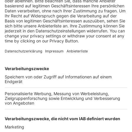
28,70 €
Mehr Infos
Kostenlose Rücksendung bis zu 14 Tage nach
Bestelleingang (innerhalb Deutschlands).
Ab 35,- € liefern wir versandkostenfrei (innerhalb
Deutschlands). Darunter berechnen wir 6,90 €
Versandkosten.
Der Bestellprozess ist mit Hilfe eines SSL-
Zertifikats abgesichert.
SERVICE HOTLINE
SHOP SERVICE