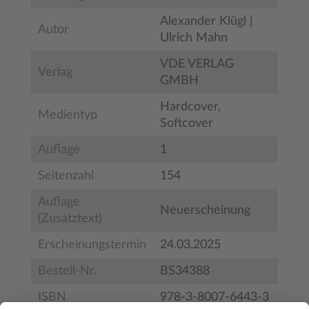
Alexander Klügl |
Autor
Ulrich Mahn
VDE VERLAG
Verlag
GMBH
Hardcover,
Medientyp
Softcover
Auflage
1
Seitenzahl
154
Auflage
Neuerscheinung
(Zusatztext)
Erscheinungstermin
24.03.2025
Bestell-Nr.
BS34388
ISBN
978-3-8007-6443-3