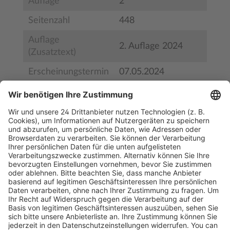
Auflage
2
Seitenzahl
448
Auflage
2. Auflage 2024
(Zusatztext)
Erscheinungstermin
07.05.2024
Bestell-Nr.
9783810106186
ISBN
978-3-8101-0618-6