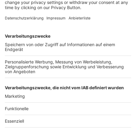
Kostenlose Rücksendung bis zu 14 Tage nach
Bestelleingang (innerhalb Deutschlands).
Ab 35,- € liefern wir versandkostenfrei (innerhalb
Deutschlands). Darunter berechnen wir 6,90 €
Versandkosten.
Der Bestellprozess ist mit Hilfe eines SSL-
Zertifikats abgesichert.
SERVICE HOTLINE
SHOP SERVICE
INFORMATIONEN
NEWSLETTER