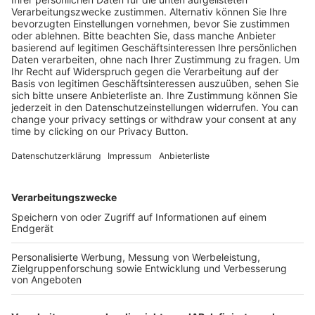
deren Übertragung auf die Praxis fällt oft gar nicht s...
36,80 €
Mehr Infos
Kostenlose Rücksendung bis zu 14 Tage nach
Bestelleingang (innerhalb Deutschlands).
Ab 35,- € liefern wir versandkostenfrei (innerhalb
Deutschlands). Darunter berechnen wir 6,90 €
Versandkosten.
Der Bestellprozess ist mit Hilfe eines SSL-
Zertifikats abgesichert.
SERVICE HOTLINE