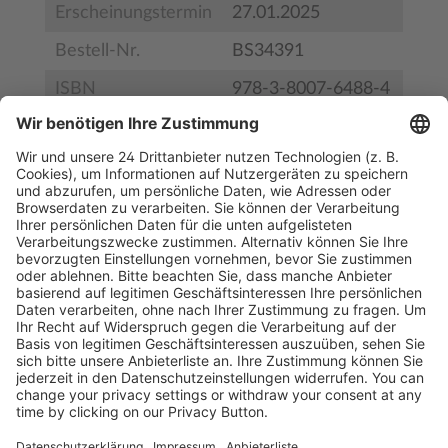
Erscheinungstermin
27.01.2025
Bestell-Nr.
BS34391
ISBN
978-3-8007-6488-4
Leseprobe
Kostenlose Rücksendung bis zu 14 Tage nach
Bestelleingang (innerhalb Deutschlands).