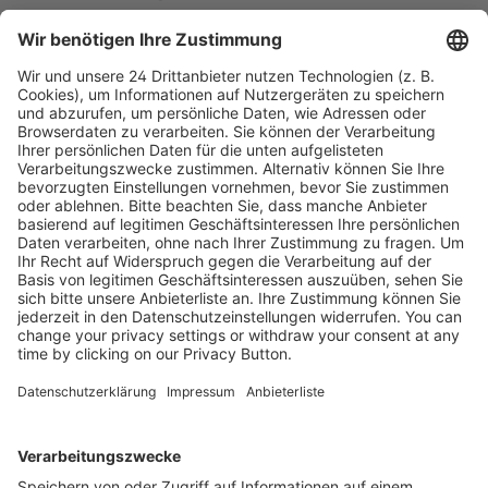
Bestell-Nr.
9783810105417
ISBN
978-3-8101-0541-7
Kostenlose Rücksendung bis zu 14 Tage nach
Bestelleingang (innerhalb Deutschlands).
Ab 35,- € liefern wir versandkostenfrei (innerhalb
Deutschlands). Darunter berechnen wir 6,90 €
Versandkosten.