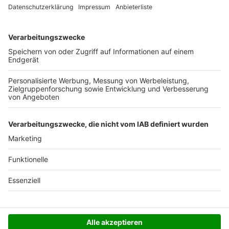
Ab 35,- € liefern wir versandkostenfrei (innerhalb
Deutschlands). Darunter berechnen wir 6,90 €
Versandkosten.
Der Bestellprozess ist mit Hilfe eines SSL-
Zertifikats abgesichert.
SERVICE HOTLINE
SHOP SERVICE
INFORMATIONEN
NEWSLETTER
Folgen Sie uns