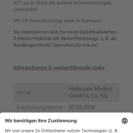
45°) am 2. Glied, die weitere Winkelmessungen
unterstützt.
Mit CE-Kennzeichnung, made in Germany!
Sie interessieren sich für einen individualisierten
3-Meter-Maßstab mit Ihrem Firmenlogo, z. B. als
Kundengeschenk? Sprechen Sie uns an!
Informationen & weiterführende Links
Holzmann Medien
Verlag
GmbH & Co. KG
Erscheinungstermin
07.03.2018
Bestell-Nr.
SZ002
ISBN
100-0-0200-0000-0