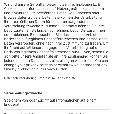
Lernfeld Bautechnik Fliesen-, Platten- und
Mosaikleger
Das Buch baut auf den sechs Lernfeldern der Grundstufe
auf und deckt mit den Lernfeldern 7 bis 17 den Lehrstoff
des Fliesen-, Platten- und Mosaiklegers für das2...
55,95 €
Mehr Infos
Kostenlose Rücksendung bis zu 14 Tage nach
Bestelleingang (innerhalb Deutschlands).
Ab 35,- € liefern wir versandkostenfrei (innerhalb
Deutschlands). Darunter berechnen wir 6,90 €
Versandkosten.
Der Bestellprozess ist mit Hilfe eines SSL-
Zertifikats abgesichert.