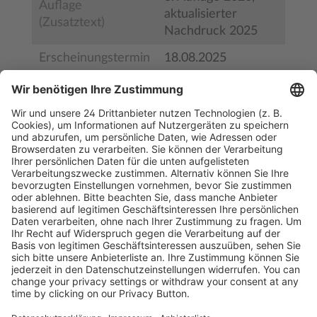
Auflage
aktualisierter
(Zusatztext)
Nachdruck 2025
Erscheinungstermin
18.08.2025
Bestell-Nr.
BS30366
ISBN
978-3-99062-685-6
Kostenlose Rücksendung bis zu 14 Tage nach
Bestelleingang (innerhalb Deutschlands).