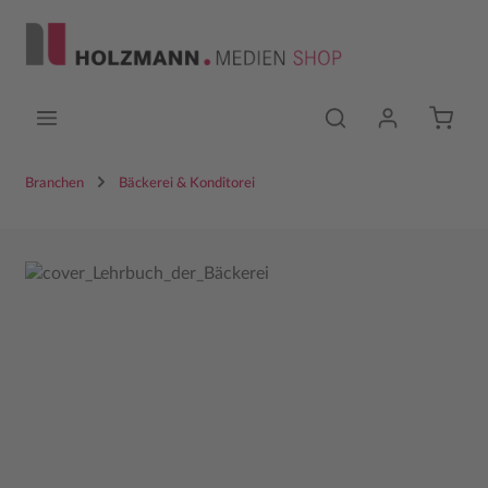
Zum Hauptinhalt springen
Branchen
Bäckerei & Konditorei
Bildergalerie überspringen