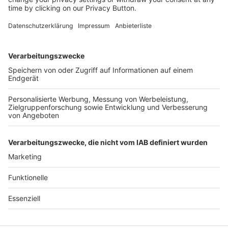
Kostenlose Rücksendung bis zu 14 Tage nach
Bestelleingang (innerhalb Deutschlands).
Ab 35,- € liefern wir versandkostenfrei (innerhalb
Deutschlands). Darunter berechnen wir 6,90 €
Versandkosten.
Der Bestellprozess ist mit Hilfe eines SSL-
Zertifikats abgesichert.
SERVICE HOTLINE
SHOP SERVICE
INFORMATIONEN
NEWSLETTER