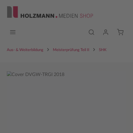
Zum Hauptinhalt springen
Aus- & Weiterbildung
Meisterprüfung Teil II
SHK
Bildergalerie überspringen