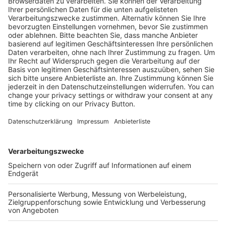
Dieses Buch liefert einen Überblick über die Kernaufgaben
eines Kfz-Managers und liefert neuen wie erfahrenen
Managern von Kfz-Betrieben wertvolle Handlungshilfen.
59,80 €
Mehr Infos
Kostenlose Rücksendung bis zu 14 Tage nach
Bestelleingang (innerhalb Deutschlands).
Ab 35,- € liefern wir versandkostenfrei (innerhalb
Deutschlands). Darunter berechnen wir 6,90 €
Versandkosten.
Der Bestellprozess ist mit Hilfe eines SSL-
Zertifikats abgesichert.
SERVICE HOTLINE