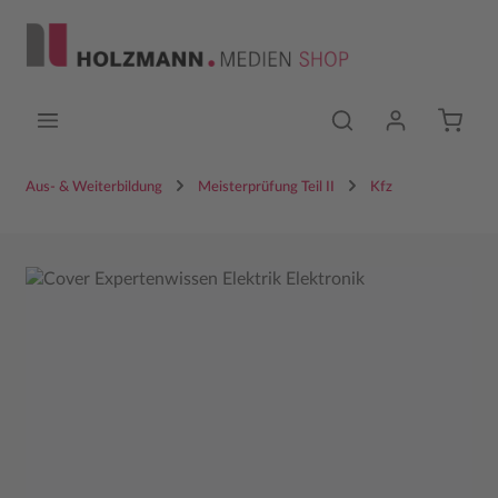
Zum Hauptinhalt springen
Aus- & Weiterbildung
Meisterprüfung Teil II
Kfz
Bildergalerie überspringen