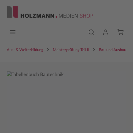
Zum Hauptinhalt springen
Aus- & Weiterbildung
Meisterprüfung Teil II
Bau und Ausbau
Bildergalerie überspringen