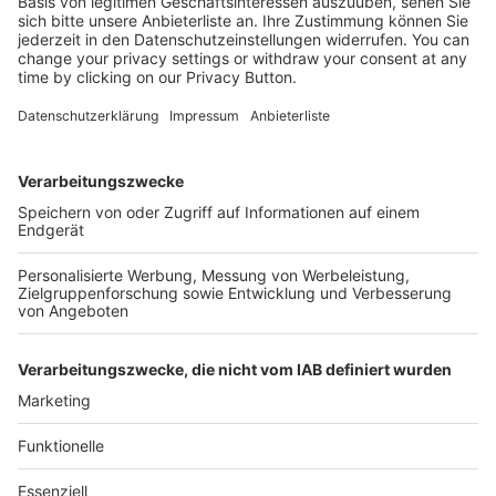
Kostenlose Rücksendung bis zu 14 Tage nach
Bestelleingang (innerhalb Deutschlands).
Ab 35,- € liefern wir versandkostenfrei (innerhalb
Deutschlands). Darunter berechnen wir 6,90 €
Versandkosten.
Der Bestellprozess ist mit Hilfe eines SSL-
Zertifikats abgesichert.
SERVICE HOTLINE
SHOP SERVICE
INFORMATIONEN