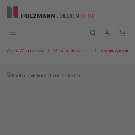
Zum Hauptinhalt springen
Aus- & Weiterbildung
Meisterprüfung Teil II
Bau und Ausbau
Bildergalerie überspringen