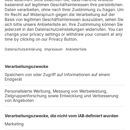
Mehr Infos
Kostenlose Rücksendung bis zu 14 Tage nach
Bestelleingang (innerhalb Deutschlands).
Ab 35,- € liefern wir versandkostenfrei (innerhalb
Deutschlands). Darunter berechnen wir 6,90 €
Versandkosten.
Der Bestellprozess ist mit Hilfe eines SSL-
Zertifikats abgesichert.
SERVICE HOTLINE
SHOP SERVICE