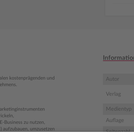
Informatio
tralen kostenprägenden und
Autor
nehmens.
Verlag
Medientyp
arketinginstrumenten
ickeln,
Auflage
E-Business zu nutzen,
) aufzubauen, umzusetzen
Seitenzahl