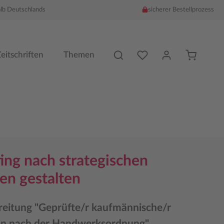
alb Deutschlands
sicherer Bestellprozess
Du hast %counter% Produk
eitschriften
Themen
ing nach strategischen
en gestalten
reitung "Geprüfte/r kaufmännische/r
in nach der Handwerksordnung"