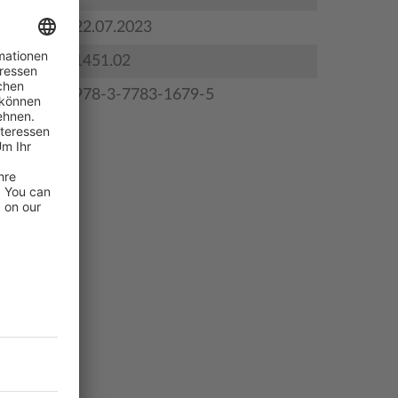
gstermin
22.07.2023
1451.02
978-3-7783-1679-5
zeichnis