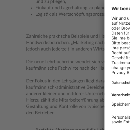
und zu pflegen,
Einkauf und Lagerhaltung zu planen sowie
Logistik als Wertschöpfungsprozess zu versteh
Zahlreiche praktische Beispiele und Handlungssit
Handwerksbetrieben. „Marketing nach strategische
jedoch auch jederzeit in anderen Wirtschaftsberei
Die neue Lehrbuchreihe wendet sich vor allem an 
kaufmännische Fachwirte nach der Handwerksord
Der Fokus in den Lehrgängen liegt darauf, die Lern
kaufmännisch-administrative Bereiche in Handwer
anderer kleiner und mittlerer Unternehmen eigenst
Hierzu zählt die Mitarbeiterführung aber auch die 
Gestaltung und Kontrolle von typischen kaufmänni
den Betrieben.