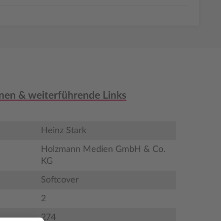
nen & weiterführende Links
Heinz Stark
Holzmann Medien GmbH & Co.
KG
Softcover
2
274