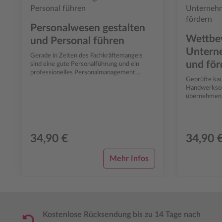
Personalwesen gestalten
Wettbew
und Personal führen
Untern
Gerade in Zeiten des Fachkräftemangels
und för
sind eine gute Personalführung und ein
professionelles Personalmanagement
Geprüfte kau
wichtige Eckpfeiler eines
Handwerksor
Handwerksunternehmens...
übernehmen a
handwerklic
Unternehmer
34,90 €
34,90 
Mehr Infos
Kostenlose Rücksendung bis zu 14 Tage nach