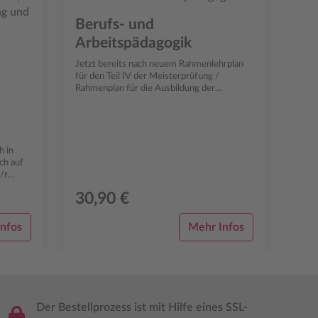
Berufs- und
Arbeitspädagogik
Jetzt bereits nach neuem Rahmenlehrplan
für den Teil IV der Meisterprüfung /
Rahmenplan für die Ausbildung der
Ausbilderinnen und Ausbilder nach der
Ausbilderei...
h in
ich auf
/r
...
30,90 €
nfos
Mehr Infos
Der Bestellprozess ist mit Hilfe eines SSL-