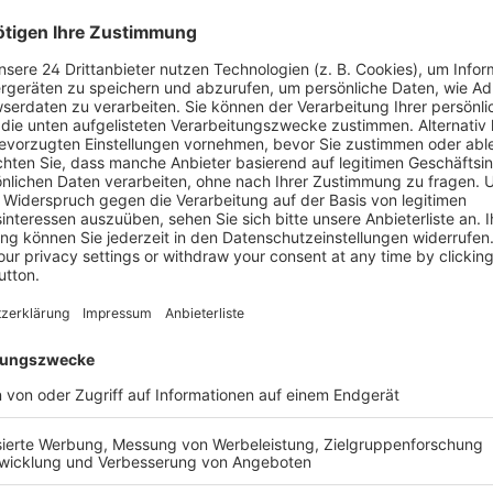
Erscheinun
en.
Bestell-Nr.
ISBN
uationen stammen dazu aus
n Vorgaben gestalten“ kann
chen eingesetzt werden.
Inhaltsver
angehende „Geprüfte
Leseprobe
nung“.
enden zu befähigen,
ksbetrieben und auch
ändig führen zu können.
eigenständige Planung,
schen Arbeitsprozessen in