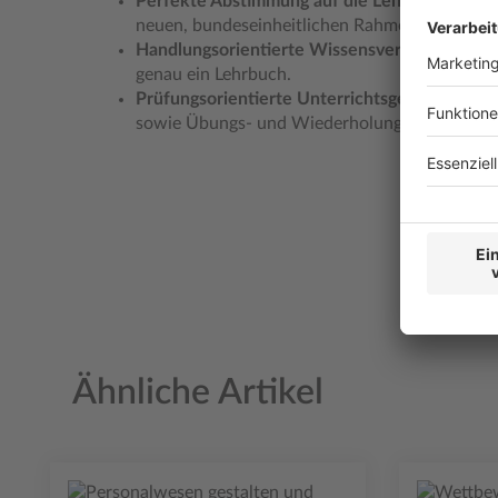
Perfekte Abstimmung auf die Lehrgänge:
Exak
neuen, bundeseinheitlichen Rahmenlehrplans.
Handlungsorientierte Wissensvermittlung:
für
genau ein Lehrbuch.
Prüfungsorientierte Unterrichtsgestaltung:
mit
sowie Übungs- und Wiederholungsfragen.
Ähnliche Artikel
Produktgalerie überspringen