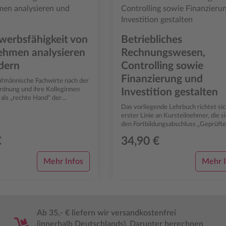
erbsfähigkeit von
Betriebliches
ehmen analysieren
Rechnungswesen,
dern
Controlling sowie
Finanzierung und
fmännische Fachwirte nach der
dnung und ihre Kolleginnen
Investition gestalten
ls „rechte Hand“ der
hen Unternehmer und
Das vorliegende Lehrbuch richtet sic
innen...
erster Linie an Kursteilnehmer, die s
den Fortbildungsabschluss „Geprüfte
kaufmännische/r Fachwirt/in nach der
€
34,90 €
Mehr Infos
Mehr I
Ab 35,- € liefern wir versandkostenfrei
(innerhalb Deutschlands). Darunter berechnen