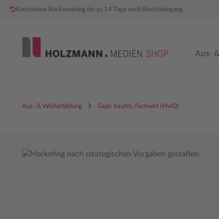
Kostenlose Rücksendung bis zu 14 Tage nach Bestelleingang
 Hauptinhalt springen
Zur Hauptnavigation springen
Aus- &
Aus- & Weiterbildung
Gepr. kaufm. Fachwirt (HwO)
Bildergalerie überspringen