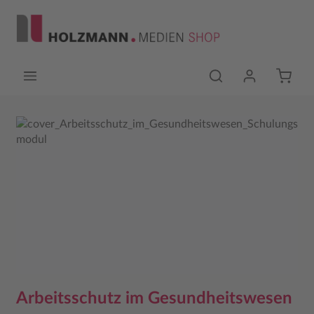
Zum Hauptinhalt springen
Bildergalerie überspringen
Arbeitsschutz im Gesundheitswesen