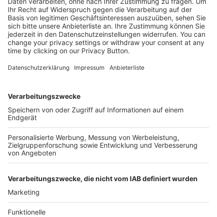
Kostenlose Rücksendung bis zu 14 Tage nach
Bestelleingang (innerhalb Deutschlands).
Ab 35,- € liefern wir versandkostenfrei (innerhalb
Deutschlands). Darunter berechnen wir 6,90 €
Versandkosten.
Der Bestellprozess ist mit Hilfe eines SSL-
Zertifikats abgesichert.
SERVICE HOTLINE
SHOP SERVICE