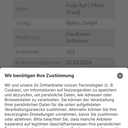
Katja Ruf | Mario
Autor
Krauß
Verlag
Behr's GmbH
Hardcover,
Medientyp
Softcover
Seitenzahl
112
Erscheinungstermin
21.03.2024
Bestell-Nr.
BS32737
ISBN
978-3-95468-993-4