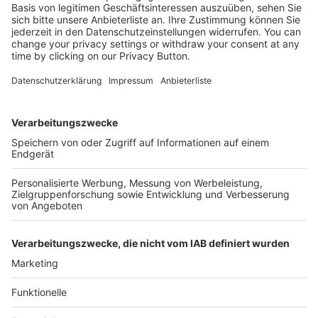
Kostenlose Rücksendung bis zu 14 Tage nach
Bestelleingang (innerhalb Deutschlands).
Ab 35,- € liefern wir versandkostenfrei (innerhalb
Deutschlands). Darunter berechnen wir 6,90 €
Versandkosten.
Der Bestellprozess ist mit Hilfe eines SSL-
Zertifikats abgesichert.
SERVICE HOTLINE
SHOP SERVICE
INFORMATIONEN