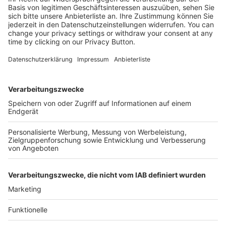
Kostenlose Rücksendung bis zu 14 Tage nach
Bestelleingang (innerhalb Deutschlands).
Ab 35,- € liefern wir versandkostenfrei (innerhalb
Deutschlands). Darunter berechnen wir 6,90 €
Versandkosten.
Der Bestellprozess ist mit Hilfe eines SSL-
Zertifikats abgesichert.
SERVICE HOTLINE
SHOP SERVICE
INFORMATIONEN