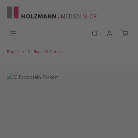
Zum Hauptinhalt springen
Branchen
Boden & Estrich
Bildergalerie überspringen